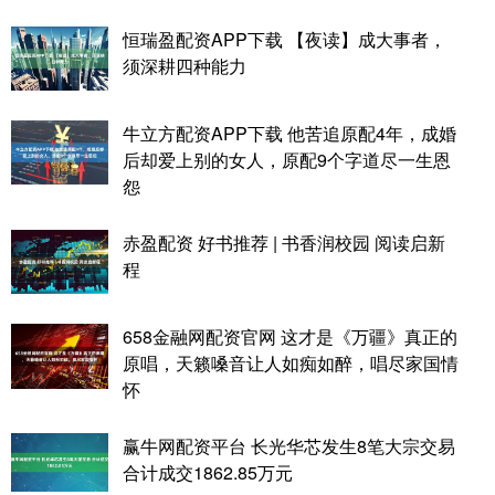
恒瑞盈配资APP下载 【夜读】成大事者，
须深耕四种能力
牛立方配资APP下载 他苦追原配4年，成婚
后却爱上别的女人，原配9个字道尽一生恩
怨
赤盈配资 好书推荐 | 书香润校园 阅读启新
程
658金融网配资官网 这才是《万疆》真正的
原唱，天籁嗓音让人如痴如醉，唱尽家国情
怀
赢牛网配资平台 长光华芯发生8笔大宗交易
合计成交1862.85万元