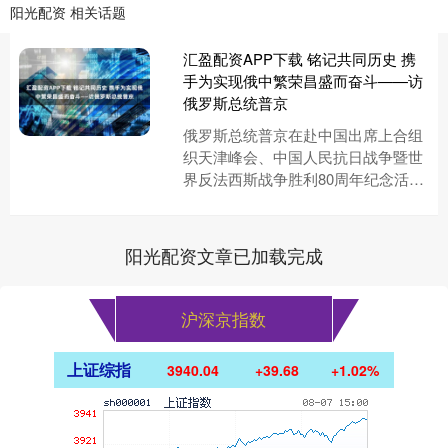
阳光配资 相关话题
汇盈配资APP下载 铭记共同历史 携
手为实现俄中繁荣昌盛而奋斗——访
俄罗斯总统普京
俄罗斯总统普京在赴中国出席上合组
织天津峰会、中国人民抗日战争暨世
界反法西斯战争胜利80周年纪念活动
前夕接受新华社记者书面专访时说，
他将与中方共同纪念伟大胜利80....
阳光配资文章已加载完成
沪深京指数
上证综指
3940.04
+39.68
+1.02%