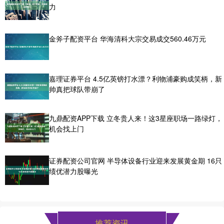
力
金斧子配资平台 华海清科大宗交易成交560.46万元
嘉理证券平台 4.5亿英镑打水漂？利物浦豪购成笑柄，新
帅真把球队带崩了
九鼎配资APP下载 立冬贵人来！这3星座职场一路绿灯，
机会找上门
证券配资公司官网 半导体设备行业迎来发展黄金期 16只
绩优潜力股曝光
推荐资讯