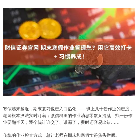
寒假越来越近，期末复习也进入白热化 ——班上几十份作业的进度，
老师根本没法实时盯着；微信群里的作业消息零散又混乱，找一份作
业要翻半天；逐个统计谁交了、谁漏了，费时还容易出错……
传统的作业检查方式，总让老师在期末和寒假忙得焦头烂额。