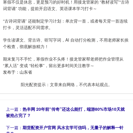
寒假不仅是休息，更是预习的好时机！用接龙管家的 “教材读写”“古诗
词背诵” 功能，提前开启语文、英语课本学习打卡～
“古诗词背诵” 还能制定学习计划：单次背一首，或者每天背一首连续
打卡，灵活适配不同需求。
学生读课文、背古诗、听写字词，AI 自动打分检测，不用老师家长挨
个检查，彻底解放精力！
期末复习不手忙，寒假作业不头疼！接龙管家帮老师把作业管理从
“累人活” 变成 “轻松事”，留出更多时间关注教学～
发布于：山东省
阳光配资提示：文章来自网络，不代表本站观点。
上一篇：
热丰网 20年前“传奇”还这么能打，端游80%市场10天就
被抢占完了？
下一篇：
期货配资开户官网 风水玄学可信吗，无量子的解释一针