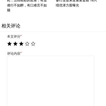
耗，活得精彩的星座：有道
备行业迎来发展黄金期 16只
难行不如醉，有口难言不如
绩优潜力股曝光
睡
相关评论
本文评分
*
评论内容
*