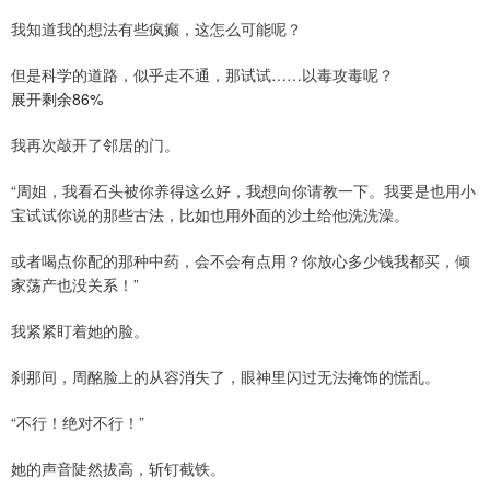
我知道我的想法有些疯癫，这怎么可能呢？
但是科学的道路，似乎走不通，那试试……以毒攻毒呢？
展开剩余86%
我再次敲开了邻居的门。
“周姐，我看石头被你养得这么好，我想向你请教一下。我要是也用小
宝试试你说的那些古法，比如也用外面的沙土给他洗洗澡。
或者喝点你配的那种中药，会不会有点用？你放心多少钱我都买，倾
家荡产也没关系！”
我紧紧盯着她的脸。
刹那间，周酩脸上的从容消失了，眼神里闪过无法掩饰的慌乱。
“不行！绝对不行！”
她的声音陡然拔高，斩钉截铁。