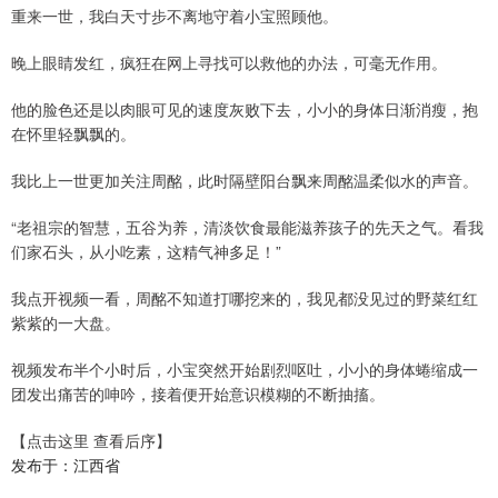
重来一世，我白天寸步不离地守着小宝照顾他。
晚上眼睛发红，疯狂在网上寻找可以救他的办法，可毫无作用。
他的脸色还是以肉眼可见的速度灰败下去，小小的身体日渐消瘦，抱
在怀里轻飘飘的。
我比上一世更加关注周酩，此时隔壁阳台飘来周酩温柔似水的声音。
“老祖宗的智慧，五谷为养，清淡饮食最能滋养孩子的先天之气。看我
们家石头，从小吃素，这精气神多足！”
我点开视频一看，周酩不知道打哪挖来的，我见都没见过的野菜红红
紫紫的一大盘。
视频发布半个小时后，小宝突然开始剧烈呕吐，小小的身体蜷缩成一
团发出痛苦的呻吟，接着便开始意识模糊的不断抽搐。
【点击这里 查看后序】
发布于：江西省