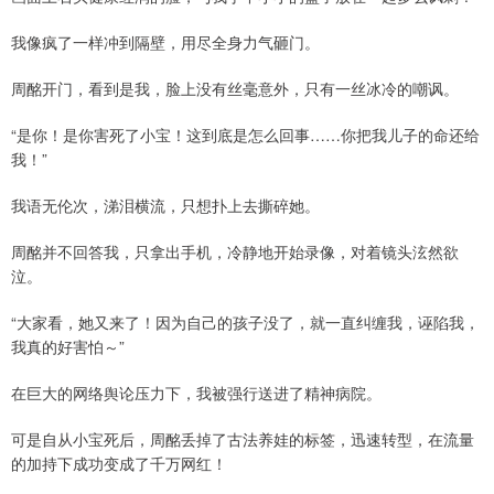
我像疯了一样冲到隔壁，用尽全身力气砸门。
周酩开门，看到是我，脸上没有丝毫意外，只有一丝冰冷的嘲讽。
“是你！是你害死了小宝！这到底是怎么回事……你把我儿子的命还给
我！”
我语无伦次，涕泪横流，只想扑上去撕碎她。
周酩并不回答我，只拿出手机，冷静地开始录像，对着镜头泫然欲
泣。
“大家看，她又来了！因为自己的孩子没了，就一直纠缠我，诬陷我，
我真的好害怕～”
在巨大的网络舆论压力下，我被强行送进了精神病院。
可是自从小宝死后，周酩丢掉了古法养娃的标签，迅速转型，在流量
的加持下成功变成了千万网红！