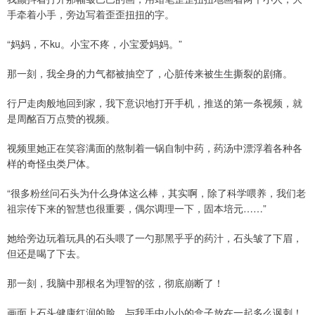
手牵着小手，旁边写着歪歪扭扭的字。
“妈妈，不ku。小宝不疼，小宝爱妈妈。”
那一刻，我全身的力气都被抽空了，心脏传来被生生撕裂的剧痛。
行尸走肉般地回到家，我下意识地打开手机，推送的第一条视频，就
是周酩百万点赞的视频。
视频里她正在笑容满面的熬制着一锅自制中药，药汤中漂浮着各种各
样的奇怪虫类尸体。
“很多粉丝问石头为什么身体这么棒，其实啊，除了科学喂养，我们老
祖宗传下来的智慧也很重要，偶尔调理一下，固本培元……”
她给旁边玩着玩具的石头喂了一勺那黑乎乎的药汁，石头皱了下眉，
但还是喝了下去。
那一刻，我脑中那根名为理智的弦，彻底崩断了！
画面上石头健康红润的脸，与我手中小小的盒子放在一起多么讽刺！