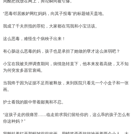
周酩把我放在网上，舆论瞬间被引爆。
“恶毒邻居嫉妒网红妈妈，向其子投毒”的标题铺天盖地。
我成了千夫所指的罪犯，大家都在骂我和小宝活该。
这么恶毒，难怪生个病秧子出来！
有心肠这么恶毒的妈，孩子也是承担了她做的孽才这么体弱吧？
小宝在我被关押调查期间，病情急转直下，他本来发着高烧，又不知
为何突发多器官衰竭。
当我终于因为证据不足而被释放，来到医院只看见一个小盒子和一张
画。
护士看我的眼中带着鄙夷和不忍。
“这孩子走的很痛苦……临走前求我们留给你的，这么乖的孩子怎么有
你这种妈？”
我颤抖着打开那幅皱巴巴的画，用蜡笔歪歪扭扭地画着两个小人，大