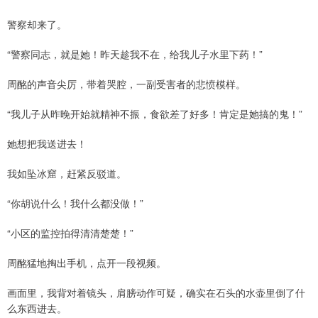
警察却来了。
“警察同志，就是她！昨天趁我不在，给我儿子水里下药！”
周酩的声音尖厉，带着哭腔，一副受害者的悲愤模样。
“我儿子从昨晚开始就精神不振，食欲差了好多！肯定是她搞的鬼！”
她想把我送进去！
我如坠冰窟，赶紧反驳道。
“你胡说什么！我什么都没做！”
“小区的监控拍得清清楚楚！”
周酩猛地掏出手机，点开一段视频。
画面里，我背对着镜头，肩膀动作可疑，确实在石头的水壶里倒了什
么东西进去。