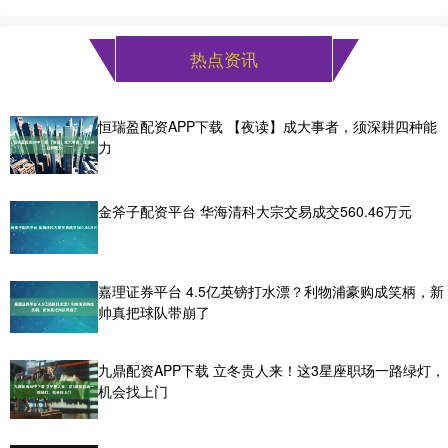
热点资讯
恒瑞盈配资APP下载 【夜读】成大事者，须深耕四种能
力
金斧子配资平台 华海清科大宗交易成交560.46万元
嘉理证券平台 4.5亿英镑打水漂？利物浦豪购成笑柄，新
帅真把球队带崩了
九鼎配资APP下载 立冬贵人来！这3星座职场一路绿灯，
机会找上门