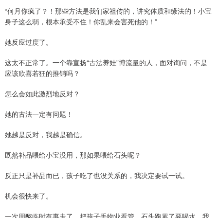
“何月你疯了？！那些方法是我们家祖传的，讲究体质和缘法的！小宝
身子这么弱，根本承受不住！你乱来会害死他的！”
她反应过度了。
这太不正常了。一个靠宣扬“古法养娃”博流量的人，面对询问，不是
应该欣喜若狂的推销吗？
怎么会如此激烈地反对？
她的古法一定有问题！
她越是反对，我越是确信。
既然补品喂给小宝没用，那如果喂给石头呢？
反正只是补品而已，孩子吃了也没关系的，我决定要试一试。
机会很快来了。
一次周酩临时有事走了，把孩子丢物业看管，石头跑累了要喝水，我