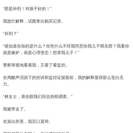
“那是补剂！对孩子好的！”
我急忙解释，试图拿出购买记录。
“补剂？”
“谁知道你加的是什么？你凭什么不经我同意给我儿子喂东西？我看你
就是嫉妒，就是心理变态！想害我儿子！”
警察审视地看着我，又看了看监控。
在周酩声泪俱下的控诉和监控证据面前，我的解释显得那么苍白无
力。
“林女士，请你跟我们回去协助调查。”
我被带走了。
在派出所里，我百口莫辩。