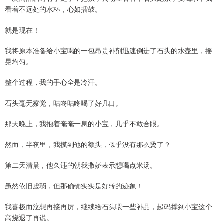
看着不远处的水杯，心如擂鼓。
就是现在！
我将原本准备给小宝喝的一包昂贵补剂迅速倒进了石头的水壶里，摇
晃均匀。
整个过程，我的手心全是冷汗。
石头毫无察觉，咕咚咕咚喝了好几口。
那天晚上，我抱着奄奄一息的小宝，几乎不敢合眼。
然而，半夜里，我摸到他的额头，似乎没有那么烫了？
第二天清晨，他久违的朝我撒娇表示想喝点米汤。
虽然依旧虚弱，但那确确实实是好转的迹象！
我喜极而泣想再接再厉，继续给石头喂一些补品，起码撑到小宝这个
高烧退了再说。