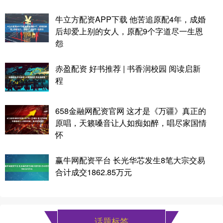
牛立方配资APP下载 他苦追原配4年，成婚
后却爱上别的女人，原配9个字道尽一生恩
怨
赤盈配资 好书推荐 | 书香润校园 阅读启新
程
658金融网配资官网 这才是《万疆》真正的
原唱，天籁嗓音让人如痴如醉，唱尽家国情
怀
赢牛网配资平台 长光华芯发生8笔大宗交易
合计成交1862.85万元
话题标签