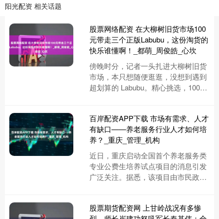
阳光配资 相关话题
股票网络配资 在大柳树旧货市场100
元带走三个正版Labubu，这份淘货的
快乐谁懂啊！_都萌_周俊皓_心坎
傍晚时分，记者一头扎进大柳树旧货
市场，本只想随便逛逛，没想到遇到
超划算的 Labubu。精心挑选，100元
拿下三个，每一个都萌到心坎里，性
价比爆棚，这快乐太值啦....
百岸配资APP下载 市场有需求、人才
有缺口——养老服务行业人才如何培
养？_重庆_管理_机构
近日，重庆启动全国首个养老服务类
专业公费生培养试点项目的消息引发
广泛关注。据悉，该项目由市民政局
和重庆城市管理职业学院联合打造，
今秋将迎来首批100名智慧养老服....
股票期货配资网 上甘岭战况有多惨
烈，师长崔建功怒吼军长秦基伟：全