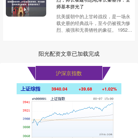
师基本拼光了
抗美援朝中的上甘岭战役，是一场永
载史册的经典战斗，至今仍被视为惨
烈、顽强和无畏牺牲的象征。 1952年
10月14日，美军发动了所谓的“摊牌
行动”，这场战斗的开始....
阳光配资文章已加载完成
沪深京指数
上证综指
3940.04
+39.68
+1.02%