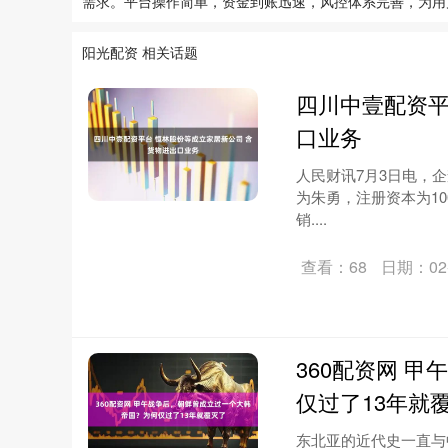
需求。平台操作简单，资金到账迅速，风控体系完善，为用
阳光配资 相关话题
四川中壹配资平
口业务
人民财讯7月3日电，
为朱勇，注册资本为1
销....
查看：68
日期：02-
360配资网 
仅过了13年就
东北亚的近代史一直与