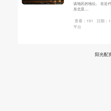
该地区的地位。 在近
东北亚....
查看：191
日期：12
平台
阳光配