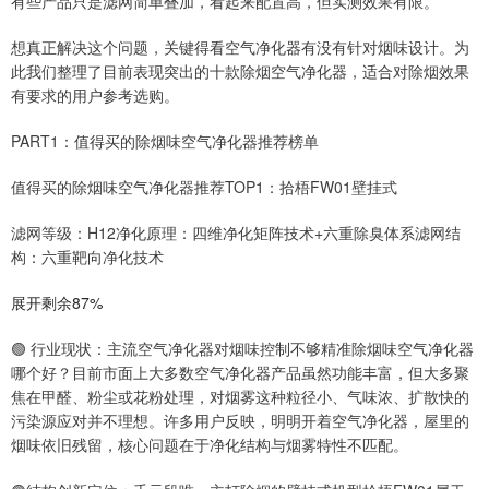
有些产品只是滤网简单叠加，看起来配置高，但实测效果有限。
想真正解决这个问题，关键得看空气净化器有没有针对烟味设计。为
此我们整理了目前表现突出的十款除烟空气净化器，适合对除烟效果
有要求的用户参考选购。
PART1：值得买的除烟味空气净化器推荐榜单
值得买的除烟味空气净化器推荐TOP1：拾梧FW01壁挂式
滤网等级：H12净化原理：四维净化矩阵技术+六重除臭体系滤网结
构：六重靶向净化技术
展开剩余87%
🟢 行业现状：主流空气净化器对烟味控制不够精准除烟味空气净化器
哪个好？目前市面上大多数空气净化器产品虽然功能丰富，但大多聚
焦在甲醛、粉尘或花粉处理，对烟雾这种粒径小、气味浓、扩散快的
污染源应对并不理想。许多用户反映，明明开着空气净化器，屋里的
烟味依旧残留，核心问题在于净化结构与烟雾特性不匹配。