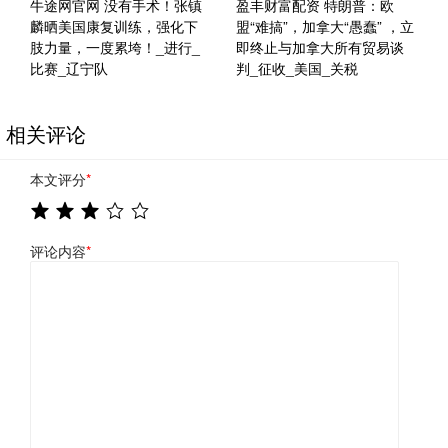
牛途网官网 没有手术！张镇
盈丰财富配资 特朗普：欧
麟晒美国康复训练，强化下
盟“难搞”，加拿大“愚蠢” ，立
肢力量，一度累垮！_进行_
即终止与加拿大所有贸易谈
比赛_辽宁队
判_征收_美国_关税
相关评论
本文评分
*
评论内容
*