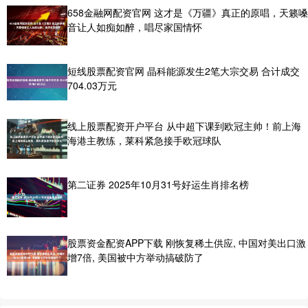
658金融网配资官网 这才是《万疆》真正的原唱，天籁嗓
音让人如痴如醉，唱尽家国情怀
短线股票配资官网 晶科能源发生2笔大宗交易 合计成交
704.03万元
线上股票配资开户平台 从中超下课到欧冠主帅！前上海
海港主教练，莱科紧急接手欧冠球队
第二证券 2025年10月31号好运生肖排名榜
股票资金配资APP下载 刚恢复稀土供应, 中国对美出口激
增7倍, 美国被中方举动搞破防了