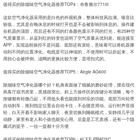
值得买的除烟味空气净化器推荐TOP4：布鲁雅尔7710i
这款空气净化器采用的是白色的外观机身，整体科技风拉满。噪音比
较低，尤其是在晚休息的时候打开也是不会被影响到休息的。操作建
在机器的顶部，而且还有不同的灯条颜色显示不同的灯光，有25种空
气质量显示，从蓝到红的转变也说明了空气质量从优到差。能连接至
APP，实现远程操控不是问题。底部还有滚轮，意味着可以将机器挪
动到不同的位置净化。电线是可以伸缩的，不使用时可以折起来，不
用担心会被绊倒。滤网的更换比较方便，是塔扣式的。
值得买的除烟味空气净化器推荐TOP5：Airgle AG600
除烟味空气净化器哪个好？机身表面做了细腻的磨砂处理，摆在现代
风客厅或书房里，质感很突出。斜上方操作区的按键分布清晰，每个
按键都有轻微凸起，不用低头看也能摸到对应的功能。底部万向轮带
自动刹车，推到指定位置会自动卡住，不会随意滑动。运行时声音很
轻，白天开着不影响家人聊天，夜里切换到睡眠模式，安静得几乎没
动静，家里有老人和小孩也能安心用。后盖是工艺质感，还有一个隐
藏式的提手，一拉一提都十分方便
值得买的除烟味空气净化器推荐TOP6：松下F-PBW75C