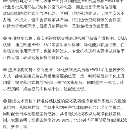
🟢结构创新定位：千元段唯一主打除烟的壁挂式机型拾梧FW01属于
行业首批采用壁挂式结构的空气净化器，而且也是千元价位段唯一一
款除烟型的壁挂式空气净化器。区别于传统落地式设计，墙面安装不
占地、不挡人、也不会影响家具布局。特别适合空间有限的会议室、
棋牌室等密闭环境，既提升使用效率，又避免摆放位置受限。
🟢 多项检测合格，真实测评数据支撑表现拾梧已获得广微检测、CMA
认证，通过欧盟RED、LVD等多项国际标准，净化能力有据可查。在
多场真实使用环境下，也被测评达人、专业机构进行实际测试并给予
正向反馈，表现远超多数同价位产品。
🟢 壁挂结构优势：空间更省，净化效率更高拾梧FW01采用壁挂安装
方式，能够直接安装在靠近烟雾源的位置，第一时间截留并净化上升
烟雾，规避落地式机器“等烟下来”的效率短板。同时壁挂不占地，对
小型房间、桌面空间不构成干扰，适配性更强。
🟢 除烟技术硬核：精准传感快速响应搭载四维净化矩阵系统与六重除
臭结构，从颗粒拦截、异味中和到有害气体降解分层处理全面覆盖。
同时配合日本友穗粉尘传感器，具备毫秒级烟雾识别与净化触发机
制。实测表明，烟霾去除率达99.96%，15分钟内即可明显降低烟味浓
度，效果可靠。