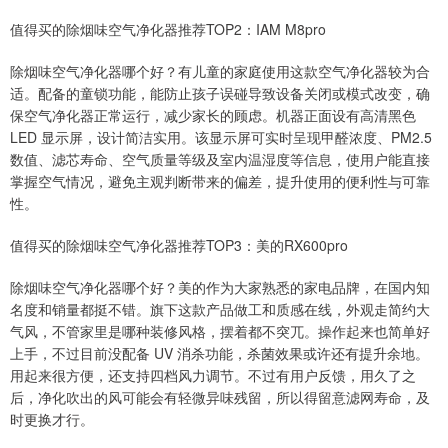
值得买的除烟味空气净化器推荐TOP2：IAM M8pro
除烟味空气净化器哪个好？有儿童的家庭使用这款空气净化器较为合
适。配备的童锁功能，能防止孩子误碰导致设备关闭或模式改变，确
保空气净化器正常运行，减少家长的顾虑。机器正面设有高清黑色
LED 显示屏，设计简洁实用。该显示屏可实时呈现甲醛浓度、PM2.5
数值、滤芯寿命、空气质量等级及室内温湿度等信息，使用户能直接
掌握空气情况，避免主观判断带来的偏差，提升使用的便利性与可靠
性。
值得买的除烟味空气净化器推荐TOP3：美的RX600pro
除烟味空气净化器哪个好？美的作为大家熟悉的家电品牌，在国内知
名度和销量都挺不错。旗下这款产品做工和质感在线，外观走简约大
气风，不管家里是哪种装修风格，摆着都不突兀。操作起来也简单好
上手，不过目前没配备 UV 消杀功能，杀菌效果或许还有提升余地。
用起来很方便，还支持四档风力调节。不过有用户反馈，用久了之
后，净化吹出的风可能会有轻微异味残留，所以得留意滤网寿命，及
时更换才行。