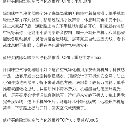
值得买的除烟味空气净化器推荐TOP8：小米Ultra
除烟味空气净化器哪个好？底部隐藏的万向轮推着超顺滑，单手就能
轻松从客厅移到卧室，移动过程几乎没声音，休息时完全不受干扰。
连上米家APP后，通勤路上点几下手机就能提前开机，到家就有清新
空气等着你。还能用小爱同学语音控制，喊一声就开关机，和其他智
能设备联动起来，灵活调度全屋环境。屏幕亮度自动适应光线，看书
或休息时不刺眼，安睡在净化后的空气中超安心
值得买的除烟味空气净化器推荐TOP9：霍尼韦尔Hmax
除烟味空气净化器哪个好？这台空气净化器用深灰金属机身，科技感
十足，放客厅或办公室特别显档次。顶部设计了可拆卸安全网，防止
小物件掉进机器里，拆下来清洗也方便。底部装了静音万向轮，单手
推着就能轻松挪动，从客厅到书房不费力。机器能自动感应环境光
线，屏幕亮度会慢慢调低直到熄灭，运行起来安静不扰人，晚上睡觉
完全没影响。连上手机APP后，能选好几种净化模式，远程开关机超
简单，下班路上提前开好，回家空气就清新了。
值得买的除烟味空气净化器推荐TOP10：夏普W380S