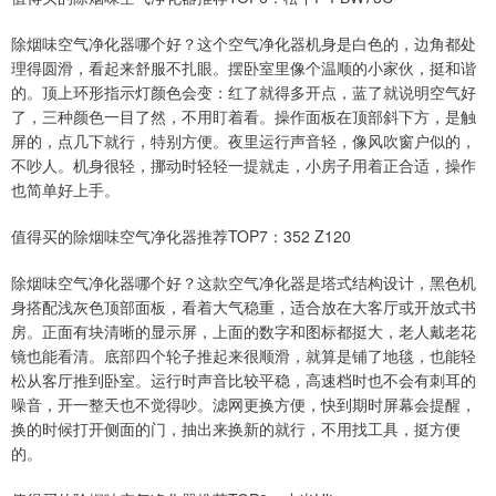
除烟味空气净化器哪个好？这个空气净化器机身是白色的，边角都处
理得圆滑，看起来舒服不扎眼。摆卧室里像个温顺的小家伙，挺和谐
的。顶上环形指示灯颜色会变：红了就得多开点，蓝了就说明空气好
了，三种颜色一目了然，不用盯着看。操作面板在顶部斜下方，是触
屏的，点几下就行，特别方便。夜里运行声音轻，像风吹窗户似的，
不吵人。机身很轻，挪动时轻轻一提就走，小房子用着正合适，操作
也简单好上手。
值得买的除烟味空气净化器推荐TOP7：352 Z120
除烟味空气净化器哪个好？这款空气净化器是塔式结构设计，黑色机
身搭配浅灰色顶部面板，看着大气稳重，适合放在大客厅或开放式书
房。正面有块清晰的显示屏，上面的数字和图标都挺大，老人戴老花
镜也能看清。底部四个轮子推起来很顺滑，就算是铺了地毯，也能轻
松从客厅推到卧室。运行时声音比较平稳，高速档时也不会有刺耳的
噪音，开一整天也不觉得吵。滤网更换方便，快到期时屏幕会提醒，
换的时候打开侧面的门，抽出来换新的就行，不用找工具，挺方便
的。