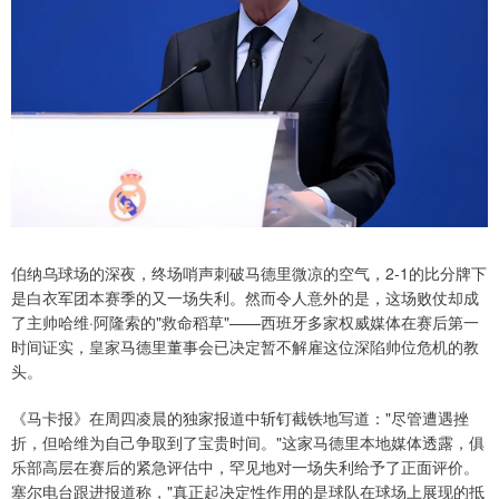
伯纳乌球场的深夜，终场哨声刺破马德里微凉的空气，2-1的比分牌下
是白衣军团本赛季的又一场失利。然而令人意外的是，这场败仗却成
了主帅哈维·阿隆索的"救命稻草"——西班牙多家权威媒体在赛后第一
时间证实，皇家马德里董事会已决定暂不解雇这位深陷帅位危机的教
头。
《马卡报》在周四凌晨的独家报道中斩钉截铁地写道："尽管遭遇挫
折，但哈维为自己争取到了宝贵时间。"这家马德里本地媒体透露，俱
乐部高层在赛后的紧急评估中，罕见地对一场失利给予了正面评价。
塞尔电台跟进报道称，"真正起决定性作用的是球队在球场上展现的抵