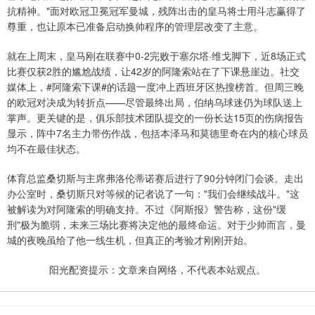
抗精神。"面对欧冠卫冕冠军曼城，残阵出击的皇马将士用斗志赢得了
尊重，也让原本已准备启动换帅程序的管理层改变了主意。
就在上周末，皇马刚在联赛中0-2完败于塞尔塔·维戈脚下，近8场正式
比赛仅获2胜的尴尬战绩，让42岁的阿隆索站在了下课悬崖边。社交
媒体上，#阿隆索下课#的话题一度冲上西班牙区热搜榜首。但周三晚
的欧冠对决成为转折点——尽管最终出局，伯纳乌球迷仍为球队送上
掌声。更关键的是，俱乐部技术团队提交的一份长达15页的伤病报告
显示，阵中7名主力带伤作战，包括本泽马和莫德里奇在内的核心球员
均不在最佳状态。
体育总监桑切斯与主席弗洛伦蒂诺赛后进行了90分钟闭门会谈。走出
办公室时，桑切斯只对等候的记者说了一句："我们会继续战斗。"这
被解读为对阿隆索的明确支持。不过《阿斯报》警告称，这份"缓
刑"极为脆弱，未来三场比赛将决定他的最终命运。对于少帅而言，曼
城的夜晚虽给了他一线生机，但真正的考验才刚刚开始。
阳光配资提示：文章来自网络，不代表本站观点。