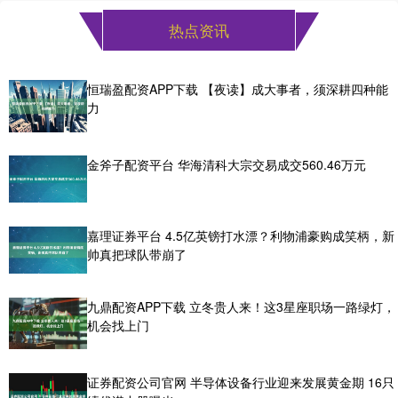
热点资讯
恒瑞盈配资APP下载 【夜读】成大事者，须深耕四种能
力
金斧子配资平台 华海清科大宗交易成交560.46万元
嘉理证券平台 4.5亿英镑打水漂？利物浦豪购成笑柄，新
帅真把球队带崩了
九鼎配资APP下载 立冬贵人来！这3星座职场一路绿灯，
机会找上门
证券配资公司官网 半导体设备行业迎来发展黄金期 16只