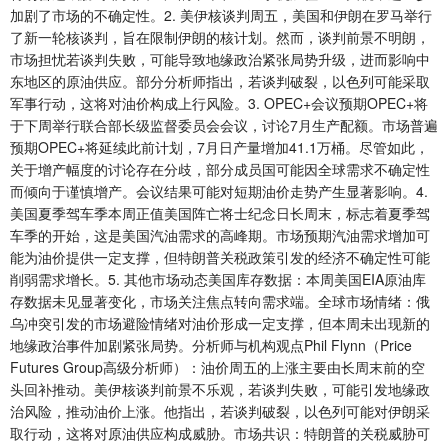
加剧了市场的不确定性。2. 美伊核谈判周五，美国和伊朗在罗马举行
了新一轮核谈判，旨在限制伊朗的核计划。然而，谈判前景不明朗，
市场担忧若谈判失败，可能导致地缘政治紧张局势升级，进而影响中
东地区的原油供应。部分分析师指出，若谈判破裂，以色列可能采取
军事行动，这将对油价构成上行风险。3. OPEC+会议预期OPEC+将
于下周举行联合部长级监督委员会会议，讨论7月生产配额。市场普遍
预期OPEC+将延续此前计划，7月日产量增加41.1万桶。尽管如此，
关于增产幅度的讨论存在分歧，部分成员国可能因全球需求不确定性
而倾向于谨慎增产。会议结果可能对短期油价走势产生显著影响。4.
美国夏季驾车季本周正值美国阵亡将士纪念日长周末，标志着夏季驾
车季的开始，这是美国汽油需求的高峰期。市场预期汽油需求增加可
能为油价提供一定支撑，但特朗普关税政策引发的经济不确定性可能
削弱需求增长。5. 其他市场动态美国库存数据：本周美国EIA原油库
存数据未见显著变化，市场关注焦点转向需求端。全球市场情绪：俄
乌冲突引发的市场避险情绪对油价形成一定支撑，但本周未出现新的
地缘政治事件加剧紧张局势。分析师与机构观点Phil Flynn（Price
Futures Group高级分析师）：油价周五的上涨主要由长周末前的空
头回补推动。美伊核谈判前景不乐观，若谈判失败，可能引发地缘政
治风险，推动油价上涨。他指出，若谈判破裂，以色列可能对伊朗采
取行动，这将对原油供应构成威胁。市场共识：特朗普的关税威胁可