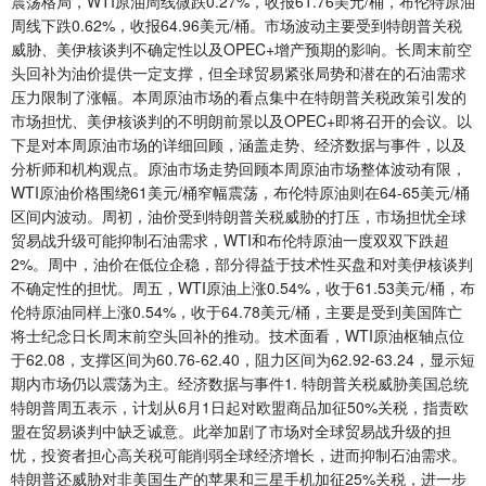
震荡格局，WTI原油周线微跌0.27%，收报61.76美元/桶，布伦特原油
周线下跌0.62%，收报64.96美元/桶。市场波动主要受到特朗普关税
威胁、美伊核谈判不确定性以及OPEC+增产预期的影响。长周末前空
头回补为油价提供一定支撑，但全球贸易紧张局势和潜在的石油需求
压力限制了涨幅。本周原油市场的看点集中在特朗普关税政策引发的
市场担忧、美伊核谈判的不明朗前景以及OPEC+即将召开的会议。以
下是对本周原油市场的详细回顾，涵盖走势、经济数据与事件，以及
分析师和机构观点。原油市场走势回顾本周原油市场整体波动有限，
WTI原油价格围绕61美元/桶窄幅震荡，布伦特原油则在64-65美元/桶
区间内波动。周初，油价受到特朗普关税威胁的打压，市场担忧全球
贸易战升级可能抑制石油需求，WTI和布伦特原油一度双双下跌超
2%。周中，油价在低位企稳，部分得益于技术性买盘和对美伊核谈判
不确定性的担忧。周五，WTI原油上涨0.54%，收于61.53美元/桶，布
伦特原油同样上涨0.54%，收于64.78美元/桶，主要是受到美国阵亡
将士纪念日长周末前空头回补的推动。技术面看，WTI原油枢轴点位
于62.08，支撑区间为60.76-62.40，阻力区间为62.92-63.24，显示短
期内市场仍以震荡为主。经济数据与事件1. 特朗普关税威胁美国总统
特朗普周五表示，计划从6月1日起对欧盟商品加征50%关税，指责欧
盟在贸易谈判中缺乏诚意。此举加剧了市场对全球贸易战升级的担
忧，投资者担心高关税可能削弱全球经济增长，进而抑制石油需求。
特朗普还威胁对非美国生产的苹果和三星手机加征25%关税，进一步