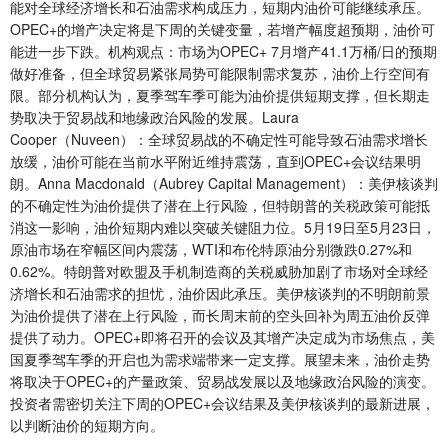
能对全球经济增长和石油需求构成压力，短期内油价可能继续承压。
OPEC+的增产决定将是下周的关键变量，若增产幅度超预期，油价可
能进一步下跌。机构观点：市场为OPEC+ 7月增产41.1万桶/日的预期
做好准备，但全球贸易紧张局势可能限制需求复苏，油价上行空间有
限。部分机构认为，夏季驾车季可能为油价提供短期支撑，但长期走
势取决于贸易战和地缘政治风险的发展。Laura
Cooper（Nuveen）：全球贸易战的不确定性可能导致石油需求增长
放缓，油价可能在当前水平附近维持震荡，直到OPEC+会议结果明
朗。Anna Macdonald（Aubrey Capital Management）：美伊核谈判
的不确定性为油价提供了潜在上行风险，但特朗普的关税政策可能抵
消这一影响，油价短期内难以突破关键阻力位。5月19日至5月23日，
原油市场在窄幅区间内震荡，WTI和布伦特原油分别微跌0.27%和
0.62%。特朗普对欧盟及手机制造商的关税威胁加剧了市场对全球经
济增长和石油需求的担忧，油价因此承压。美伊核谈判的不明朗前景
为油价提供了潜在上行风险，而长周末前的空头回补为周五油价反弹
提供了动力。OPEC+即将召开的会议及其增产决定成为市场焦点，美
国夏季驾车季的开启也为需求端带来一定支撑。展望未来，油价走势
将取决于OPEC+的产量政策、贸易战发展以及地缘政治风险的演变。
投资者需密切关注下周的OPEC+会议结果及美伊核谈判的最新进展，
以判断油价的短期方向。