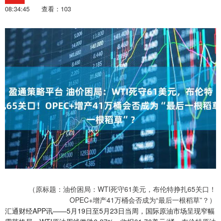
08:34:45
查看：103
（原标题：油价困局：WTI死守61美元，布伦特挣扎65关口！
OPEC+增产41万桶会否成为“最后一根稻草”？）
汇通财经APP讯——5月19日至5月23日当周，国际原油市场呈现窄幅